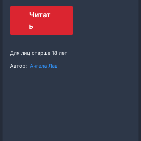
Читат
ь
Для лиц старше 18 лет
Метки
Автор:
Ангела Лав
записи: