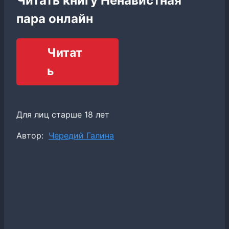
Читать книгу Ненавистная
пара онлайн
Читат
ь
Для лиц старше 18 лет
Метки
Автор:
Чередий Галина
записи: