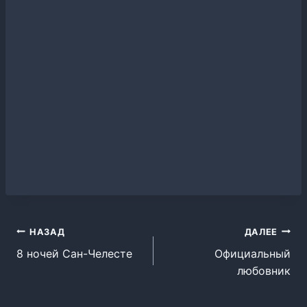
Навигация
НАЗАД
ДАЛЕЕ
8 ночей Сан-Челесте
Официальный
по
любовник
записям