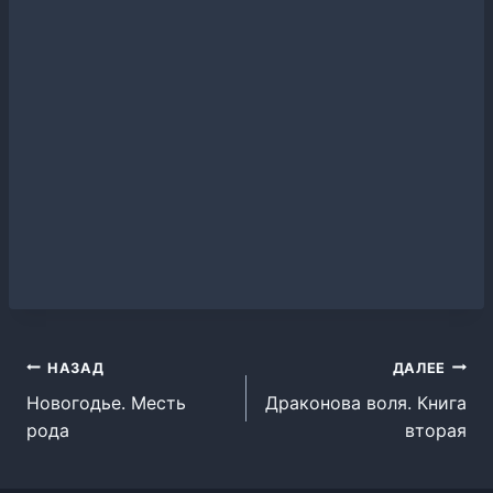
Навигация
НАЗАД
ДАЛЕЕ
Новогодье. Месть
Драконова воля. Книга
по
рода
вторая
записям