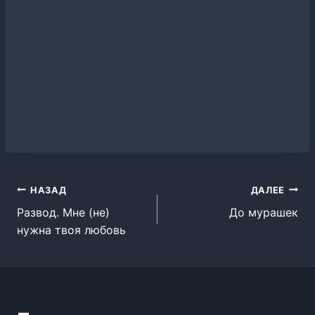
Навигация
НАЗАД
ДАЛЕЕ
Развод. Мне (не)
До мурашек
по
нужна твоя любовь
записям