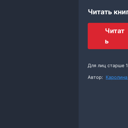
Читать книг
Читат
ь
Для лиц старше 1
Метки
Автор:
Каролина
записи: