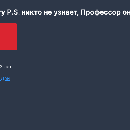
у P.S. никто не узнает, Профессор о
2 лет
 Дэй