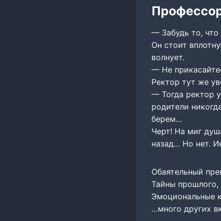
Профессо
— Забудь то, что
Он стоит вплотну
волнует.
— Не прикасайтес
Ректор тут же ув
— Тогда ректор у
родители никогда
берем…
Черт! На миг душ
назад… Но нет. И
Обаятельный преп
Тайны прошлого, 
Эмоциональные к
…много других в