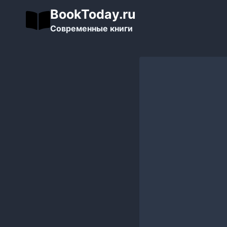
Перейти
BookToday.ru
к
Современные книги
содержимому