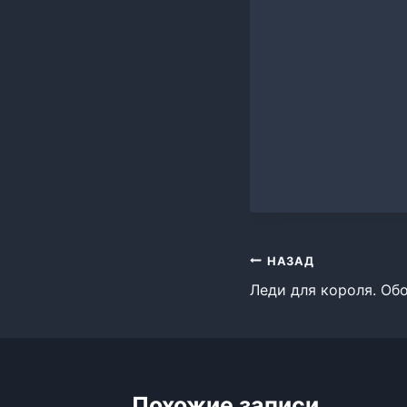
Навигация
НАЗАД
Леди для короля. Об
по
записям
Похожие записи