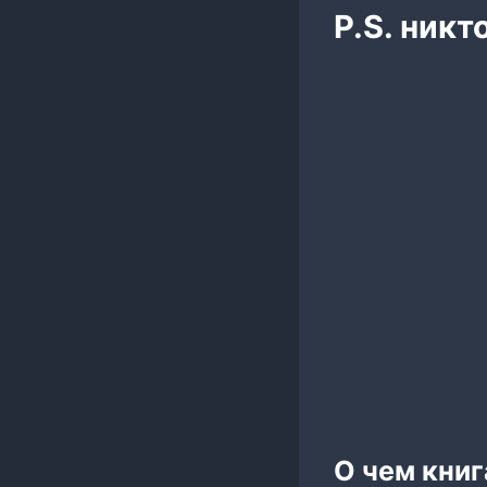
P.S. никт
О чем книг