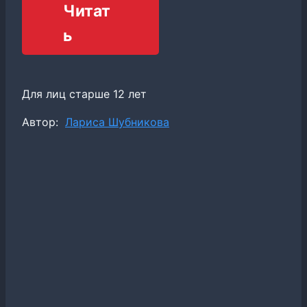
Читат
ь
Для лиц старше 12 лет
Метки
Автор:
Лариса Шубникова
записи: