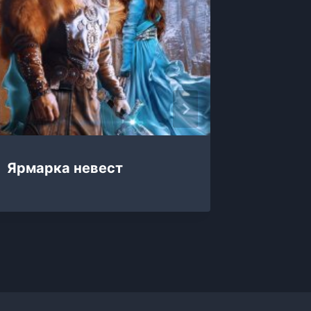
Ярмарка невест
Яркие 
Беспол