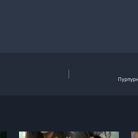
Пурпурн