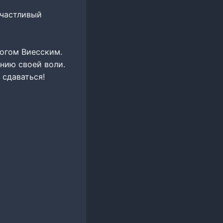
счастливый
цогом Виесским.
нию своей воли.
 сдаваться!