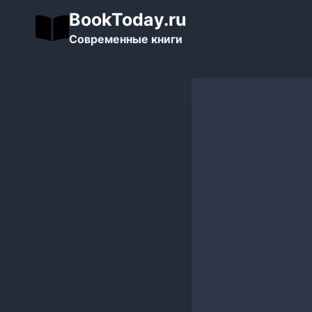
Перейти
BookToday.ru
к
Современные книги
содержимому