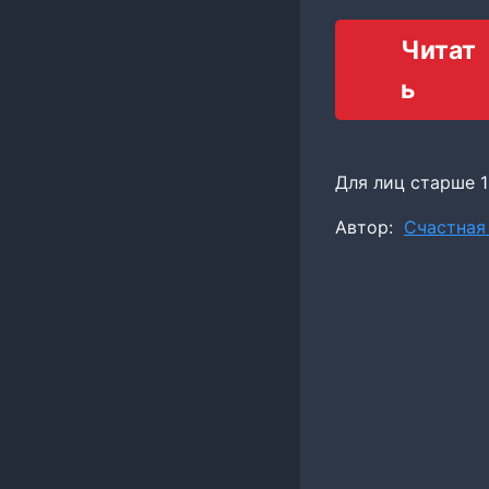
Читат
ь
Для лиц старше 1
Метки
Автор:
Счастная
записи: