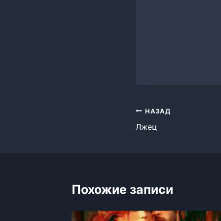
Навигация
НАЗАД
Лжец
по
записям
Похожие записи