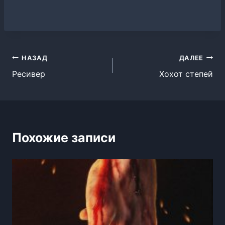
Навигация
НАЗАД
ДАЛЕЕ
Ресивер
Хохот степей
по
записям
Похожие записи