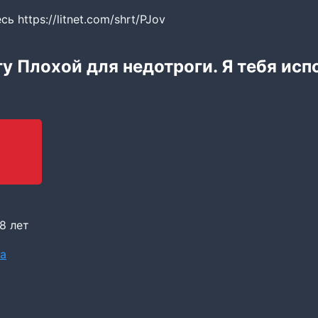
 https://litnet.com/shrt/PJov
гу Плохой для недотроги. Я тебя исп
8 лет
а