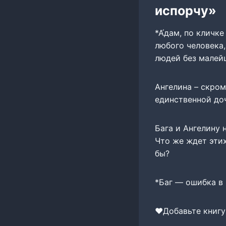
испорчу»
*А́дам, по кличк
любого человека,
людей без малей
Ангелина – скром
единственной до
Бага и Ангелину 
Что же ждет этих
бы?
*Баг — ошибка в
‍❤️‍Добавьте книг