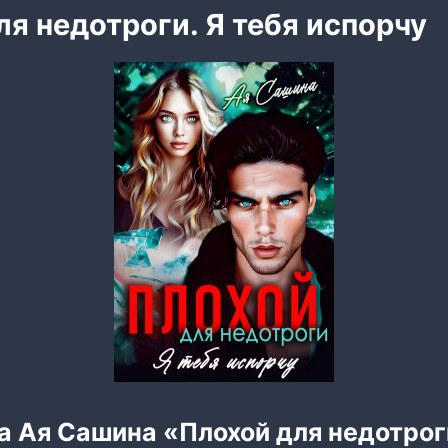
ля недотроги. Я тебя испорчу
а Ая Сашина «Плохой для недотроги