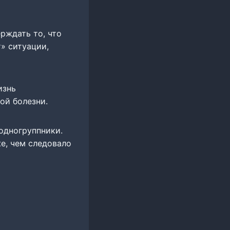
ерждать то, что
» ситуации,
изнь
ой болезни.
 одногруппники.
е, чем следовало