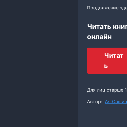
Продолжение здесь
Читать кни
онлайн
Читат
ь
Для лиц старше 1
Метки
Автор:
Ая Сашин
записи: