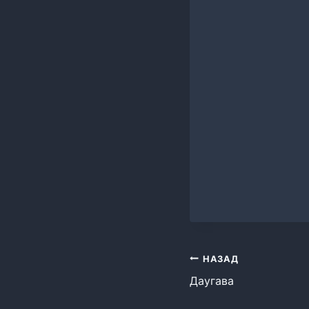
Навигация
НАЗАД
Даугава
по