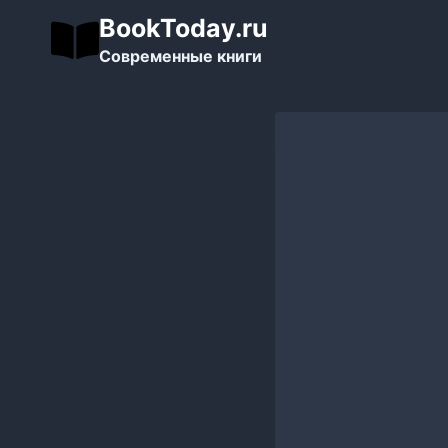
Перейти
BookToday.ru
к
Современные книги
содержимому