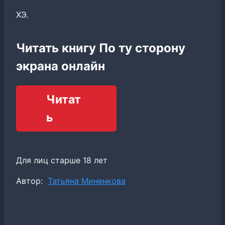
ХЭ.
Читать книгу По ту сторону
экрана онлайн
Читат
ь
Для лиц старше 18 лет
Метки
Автор:
Татьяна Миненкова
записи: