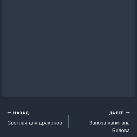
Навигация
НАЗАД
ДАЛЕЕ
Светлая для драконов
Заноза капитана
по
Белова
записям