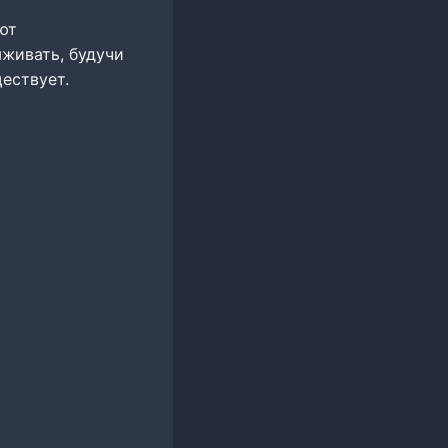
ют
ыживать, будучи
ествует.