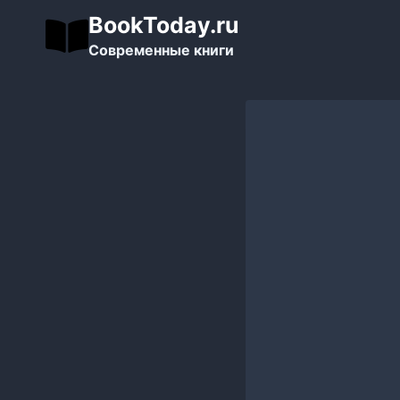
Перейти
BookToday.ru
к
Современные книги
содержимому