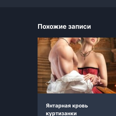
записям
Похожие записи
к
Янтарная кровь
куртизанки