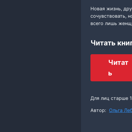
Новая жизнь, дру
сочувствовать, н
всего лишь женщи
Читать кни
Читат
ь
Для лиц старше 1
Метки
Автор:
Ольга Ле
записи: