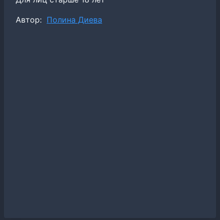
Метки
Автор:
Полина Диева
записи: