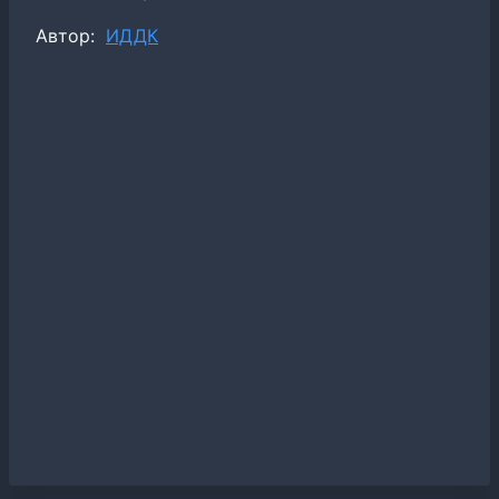
Метки
Автор:
ИДДК
записи: