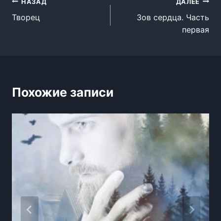
Навигация
НАЗАД
ДАЛЕЕ
Творец
Зов сердца. Часть
по
первая
записям
Похожие записи