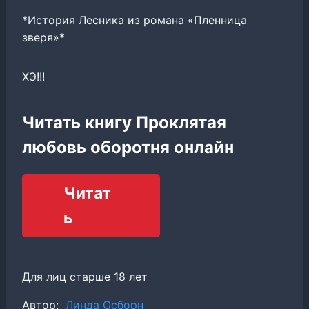
*История Лесника из романа «Пленница
зверя»*
ХЭ!!!
Читать книгу Проклятая
любовь оборотня онлайн
Читат
ь
Для лиц старше 18 лет
Метки
Автор:
Линда Осборн