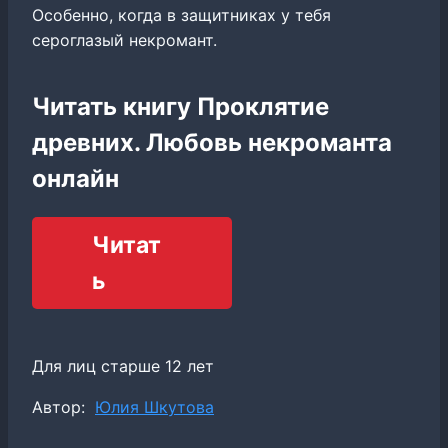
Особенно, когда в защитниках у тебя
сероглазый некромант.
Читать книгу Проклятие
древних. Любовь некроманта
онлайн
Читат
ь
Для лиц старше 12 лет
Метки
Автор:
Юлия Шкутова
записи: