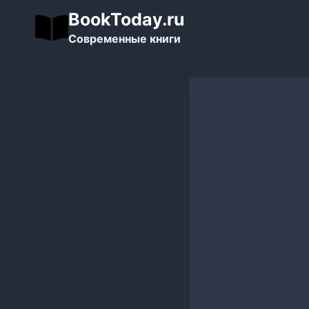
Перейти
BookToday.ru
к
Современные книги
содержимому