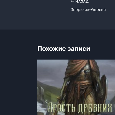
Навигация
НАЗАД
Зверь-из-Ущелья
по
записям
Похожие записи