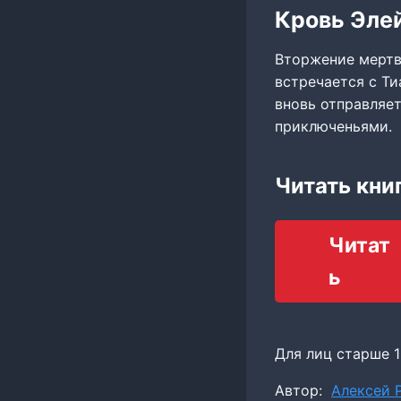
Кровь Эле
Вторжение мертве
встречается с Т
вновь отправляет
приключеньями.
Читать книг
Читат
ь
Для лиц старше 1
Метки
Автор:
Алексей Р