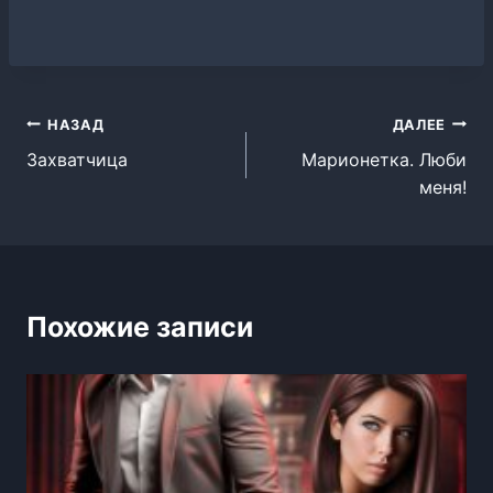
Навигация
НАЗАД
ДАЛЕЕ
Захватчица
Марионетка. Люби
по
меня!
записям
Похожие записи