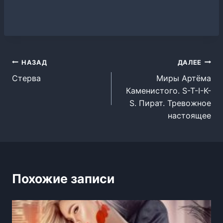
Навигация
НАЗАД
ДАЛЕЕ
Стерва
Миры Артёма
по
Каменистого. S-T-I-K-
записям
S. Пират. Тревожное
настоящее
Похожие записи