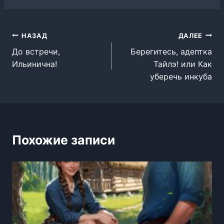
Навигация
НАЗАД
ДАЛЕЕ
До встречи,
Берегитесь, адептка
по
Ильинична!
Тайлэ! или Как
записям
уберечь инкуба
Похожие записи