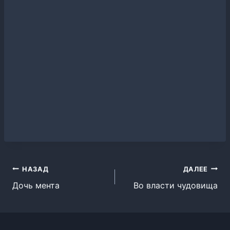
Навигация
НАЗАД
ДАЛЕЕ
Дочь мента
Во власти чудовища
по
записям