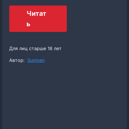
Читат
ь
Для лиц старше 18 лет
Метки
Автор:
Sunmen
записи: