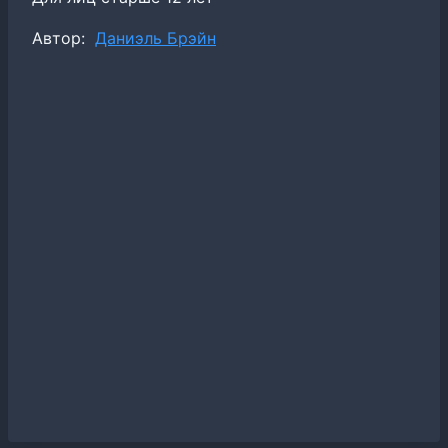
Метки
Автор:
Даниэль Брэйн
записи: