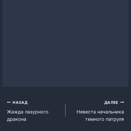
Навигация
НАЗАД
ДАЛЕЕ
Жажда лазурного
Невеста начальника
по
дракона
темного патруля
записям