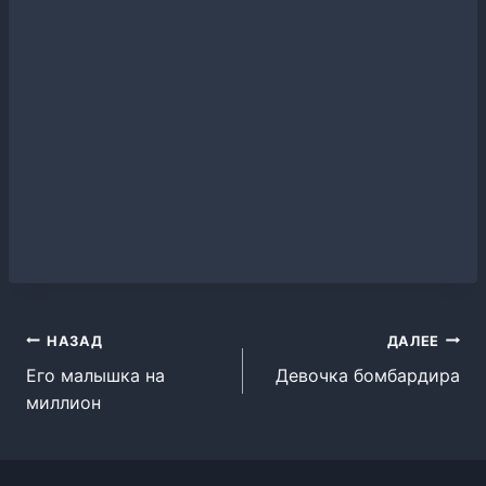
Навигация
НАЗАД
ДАЛЕЕ
Его малышка на
Девочка бомбардира
по
миллион
записям