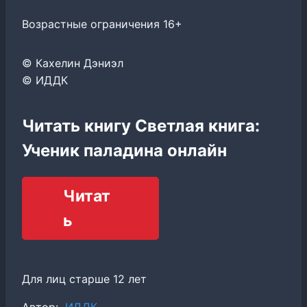
Возрастные ограничения 16+
© Кахелин Дэниэл
© ИДДК
Читать книгу Светлая книга:
Ученик паладина онлайн
Читат
ь
Для лиц старше 12 лет
Метки
Автор:
ИДДК