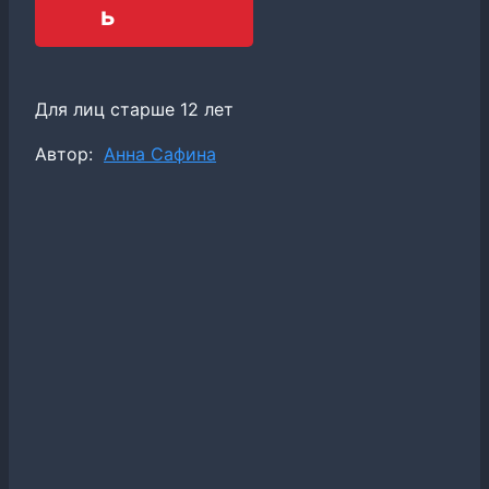
ь
Для лиц старше 12 лет
Метки
Автор:
Анна Сафина
записи: