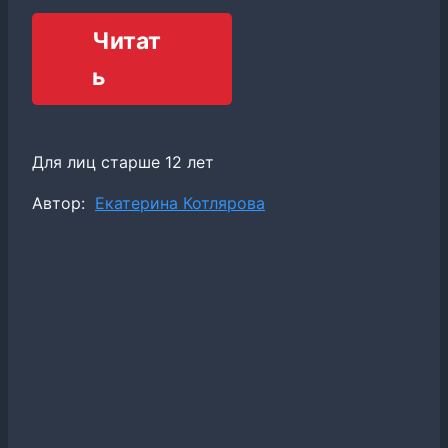
Читат
ь
Для лиц старше 12 лет
Метки
Автор:
Екатерина Котлярова
записи: