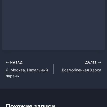
Навигация
НАЗАД
ДАЛЕЕ
Я. Москва. Нахальный
Возлюбленная Хаоса
по
парень
записям
Похожие записи