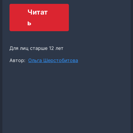
Читат
ь
Для лиц старше 12 лет
Метки
Автор:
Ольга Шерстобитова
записи: