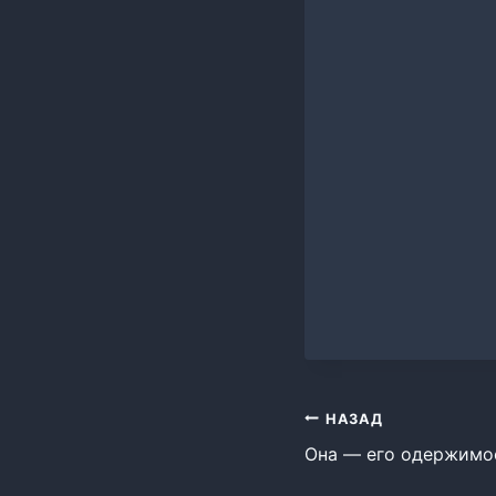
Навигация
НАЗАД
Она — его одержимо
по