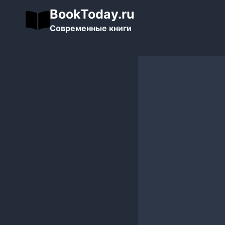
Перейти
BookToday.ru
к
Современные книги
содержимому