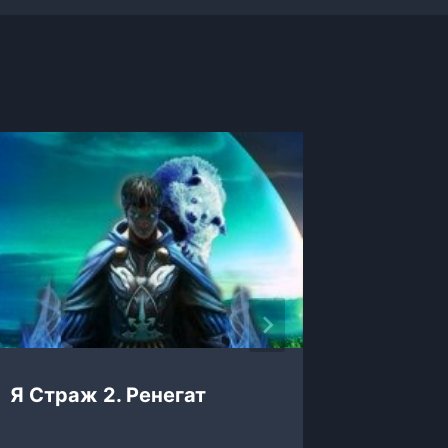
Я Страж 2. Ренегат
Я альф
замок