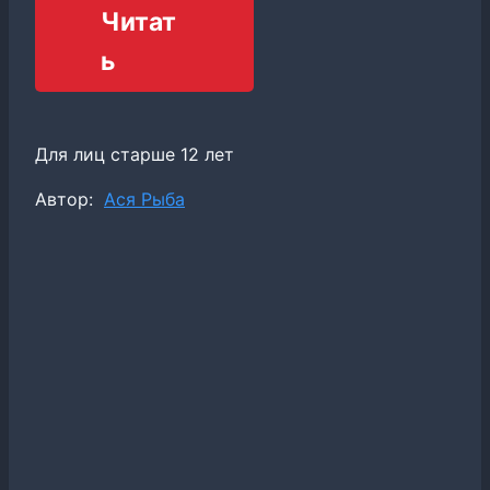
Читат
ь
Для лиц старше 12 лет
Метки
Автор:
Ася Рыба
записи: