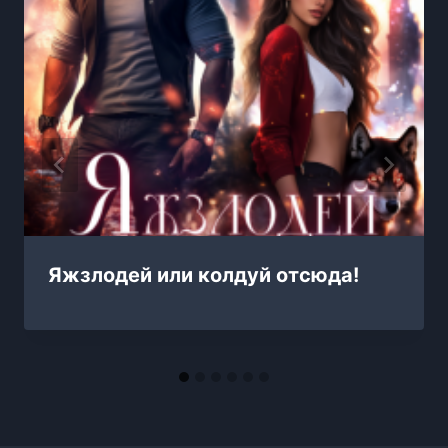
Яжзлодей или колдуй отсюда!