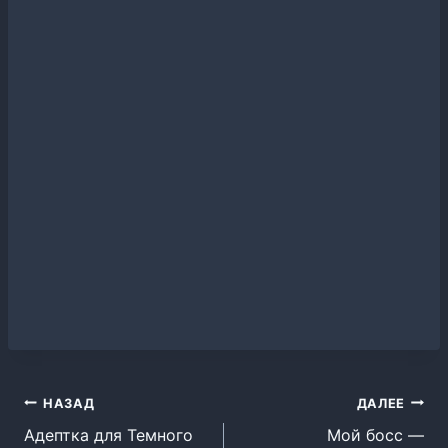
Навигация
НАЗАД
ДАЛЕЕ
Адептка для Темного
Мой босс —
по