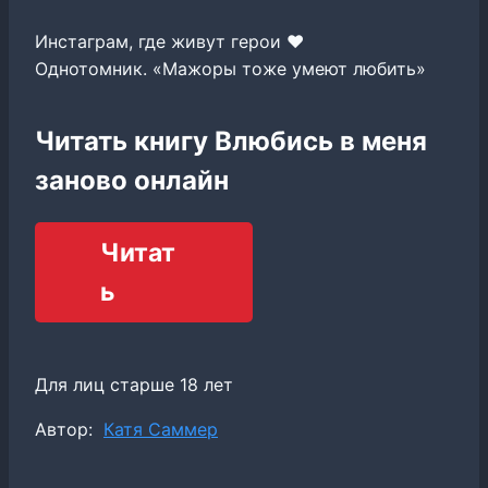
Инстаграм, где живут герои ❤️
Однотомник. «Мажоры тоже умеют любить»
Читать книгу Влюбись в меня
заново онлайн
Читат
ь
Для лиц старше 18 лет
Метки
Автор:
Катя Саммер
записи: