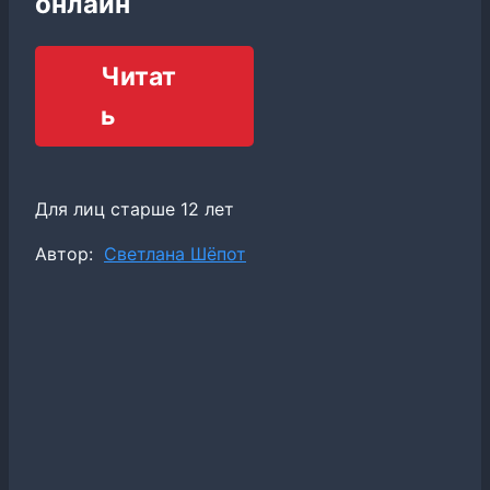
онлайн
Читат
ь
Для лиц старше 12 лет
Метки
Автор:
Светлана Шёпот
записи: