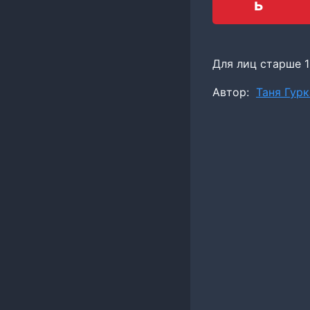
ь
Для лиц старше 1
Метки
Автор:
Таня Гур
записи: