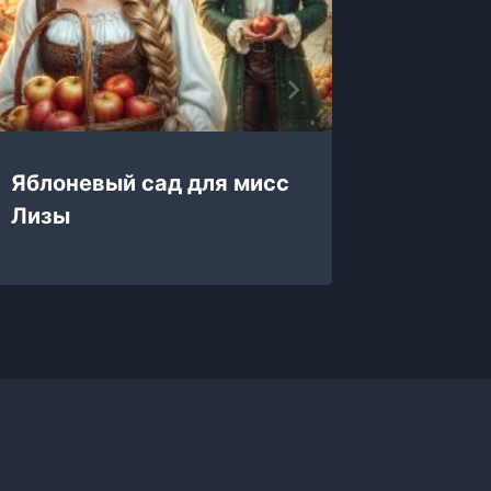
Яблоневый сад для мисс
Я, Он 
Лизы
драко