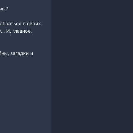
ьмы?
зобраться в своих
… И, главное,
йны, загадки и