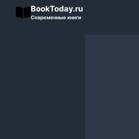
Перейти
BookToday.ru
к
Современные книги
содержимому