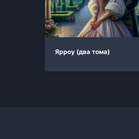
Ярроу (два тома)