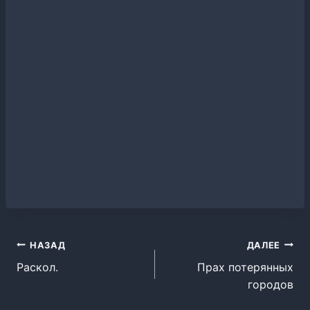
Навигация
НАЗАД
ДАЛЕЕ
Раскол.
Прах потерянных
по
городов
записям