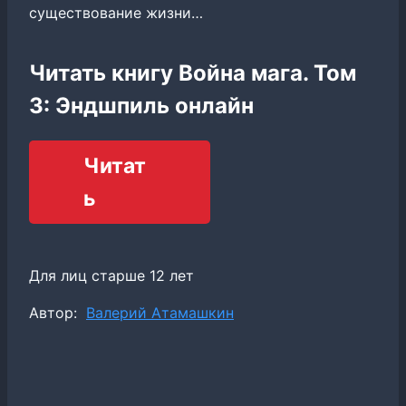
существование жизни…
Читать книгу Война мага. Том
3: Эндшпиль онлайн
Читат
ь
Для лиц старше 12 лет
Метки
Автор:
Валерий Атамашкин
записи: