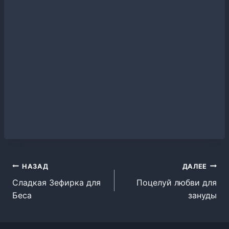
Навигация
НАЗАД
ДАЛЕЕ
Сладкая Зефирка для
Поцелуй любви для
по
Беса
зануды
записям