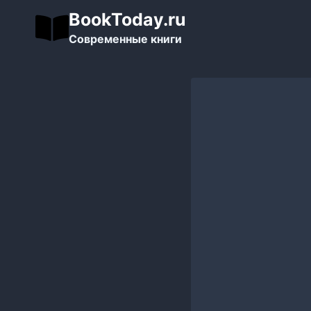
Перейти
BookToday.ru
к
Современные книги
содержимому