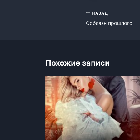
Навигация
НАЗАД
Соблазн прошлого
по
записям
Похожие записи