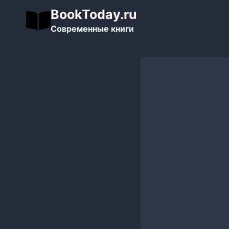
Перейти
BookToday.ru
к
Современные книги
содержимому