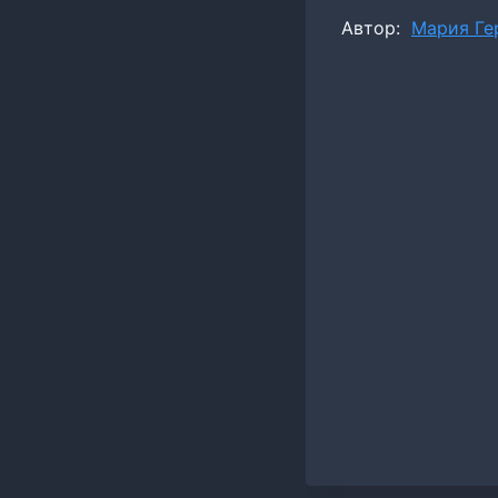
Метки
Автор:
Мария Ге
записи: