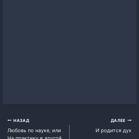
Навигация
НАЗАД
ДАЛЕЕ
Любовь по науке, или
И родится дух
по
На практику в другой