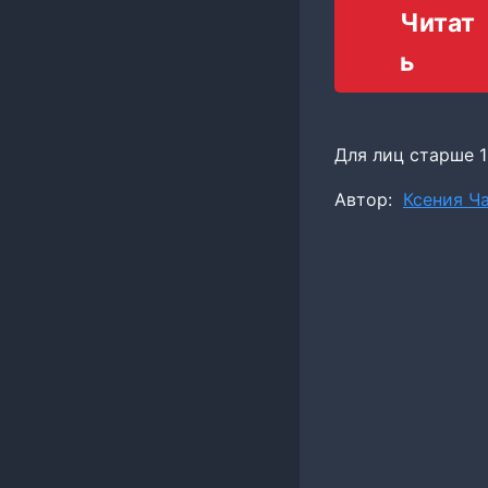
Читат
ь
Для лиц старше 1
Метки
Автор:
Ксения Ч
записи: