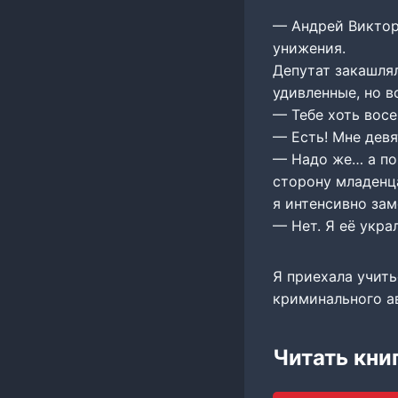
— Андрей Викторо
унижения.
Депутат закашлял
удивленные, но в
— Тебе хоть восе
— Есть! Мне девя
— Надо же… а по
сторону младенца
я интенсивно зам
— Нет. Я её укра
Я приехала учить
криминального ав
Читать кни