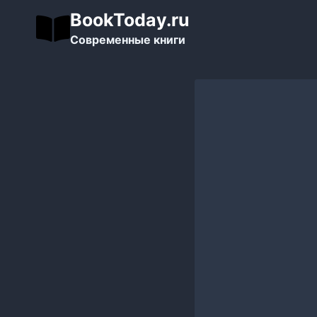
Перейти
BookToday.ru
к
Современные книги
содержимому