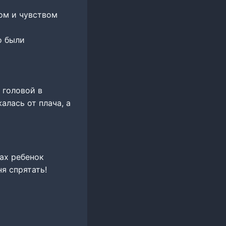
ом и чувством
о были
 головой в
алась от плача, а
ках ребенок
я спрятать!