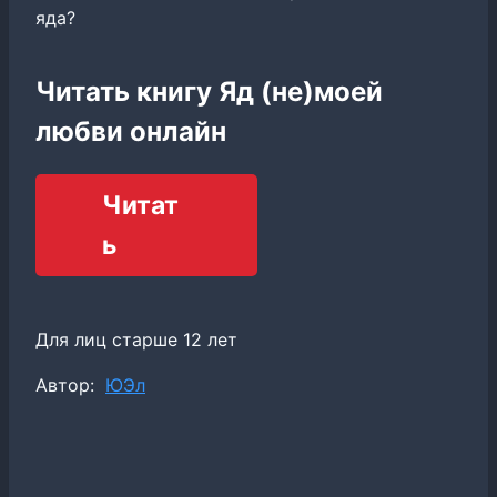
яда?
Читать книгу Яд (не)моей
любви онлайн
Читат
ь
Для лиц старше 12 лет
Метки
Автор:
ЮЭл
записи: