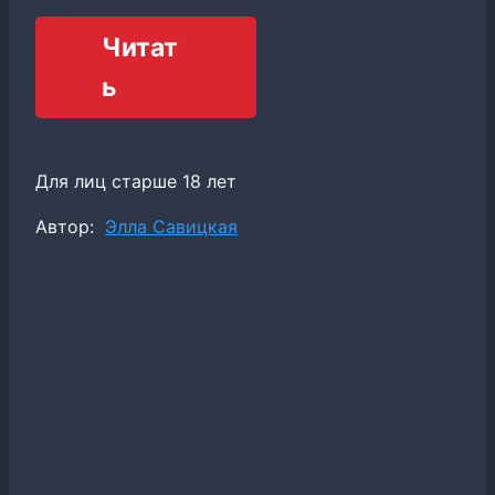
Читат
ь
Для лиц старше 18 лет
Метки
Автор:
Элла Савицкая
записи: