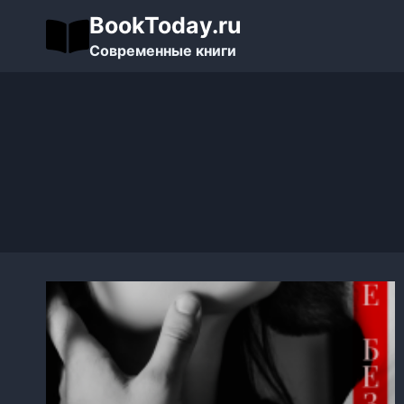
Перейти
BookToday.ru
к
Современные книги
содержимому