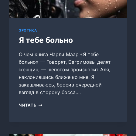
ЭРОТИКА
Я тебе больно
О чем книга Чарли Маар «Я тебе
больно» — Говорят, Багримовы делят
женщин, — шёпотом произносит Аля,
наклонившись ближе ко мне. Я
закашливаюсь, бросив очередной
взгляд в сторону босса….
Я
ЧИТАТЬ
ТЕБЕ
БОЛЬНО