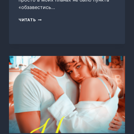
«обзавестись…
ПОДАРИ
ЧИТАТЬ
НАМ
МАМУ,
САНТА!