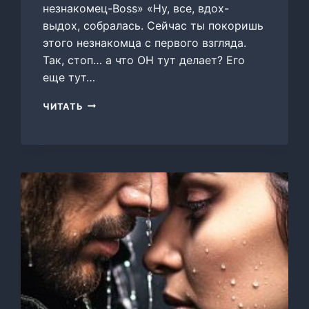
незнакомец-Boss» «Ну, все, вдох-
выдох, собралась. Сейчас ты покоришь
этого незнакомца с первого взгляда.
Так, стоп… а что ОН тут делает? Его
еще тут…
МОЙ
ЧИТАТЬ
НЕЗНАКОМЕЦ-
BOSS