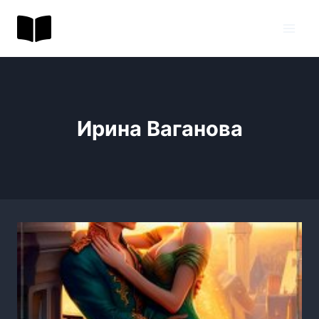
Перейти
BookToday.ru
к
содержимому
Ирина Ваганова