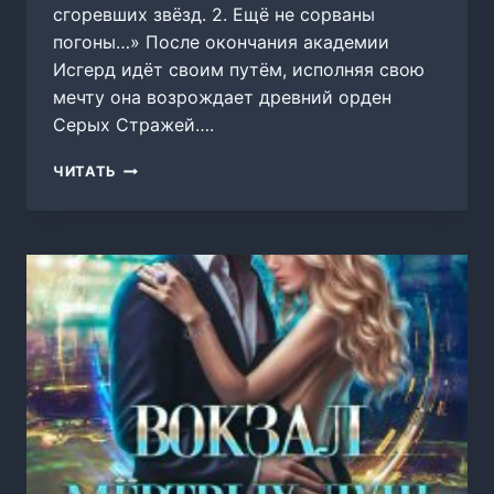
сгоревших звёзд. 2. Ещё не сорваны
погоны…» После окончания академии
Исгерд идёт своим путём, исполняя свою
мечту она возрождает древний орден
Серых Стражей….
ОСКОЛКИ
ЧИТАТЬ
СГОРЕВШИХ
ЗВЁЗД.
2.
ЕЩЁ
НЕ
СОРВАНЫ
ПОГОНЫ…