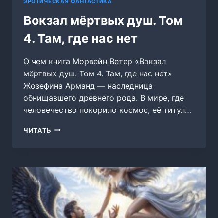
ЭРОТИЧЕСКАЯ ФАНТАСТИКА
Вокзал мёртвых душ. Том
4. Там, где нас нет
О чем книга Морвейн Ветер «Вокзал
мёртвых душ. Том 4. Там, где нас нет»
Жозефина Арманд — наследница
обнищавшего древнего рода. В мире, где
человечество покорило космос, её титул…
ВОКЗАЛ
ЧИТАТЬ
МЁРТВЫХ
ДУШ.
ТОМ
4.
ТАМ,
ГДЕ
НАС
НЕТ