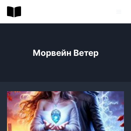
Перейти
BookToday.ru
к
содержимому
Морвейн Ветер