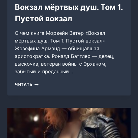
Вокзал мёртвых душ. Том 1.
Пустой вокзал
О чем книга Морвейн Ветер «Вокзал
мёртвых душ. Том 1. Пустой вокзал»
Жозефина Арманд — обнищавшая
аристократка. Роналд Баттлер — делец,
выскочка, ветеран войны с Эрханом,
забытый и преданный…
ВОКЗАЛ
ЧИТАТЬ
МЁРТВЫХ
ДУШ.
ТОМ
1.
ПУСТОЙ
ВОКЗАЛ