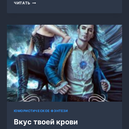
ТАНЦУЯ
ЧИТАТЬ
СРЕДИ
ЗВЁЗД.
ТОМ
4.
ИГРЫ
СВЕТА
И
ТЬМЫ
—
1
ЮМОРИСТИЧЕСКОЕ ФЭНТЕЗИ
Вкус твоей крови