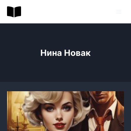
Перейти
BookToday.ru
к
содержимому
Нина Новак