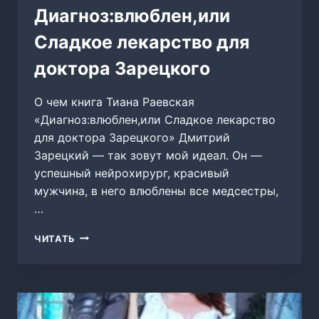
Диагноз:влюблен,или
Сладкое лекарство для
доктора Зарецкого
О чем книга Тиана Раевская
«Диагноз:влюблен,или Сладкое лекарство
для доктора Зарецкого» Дмитрий
Зарецкий — так зовут мой идеал. Он —
успешный нейрохирург, красивый
мужчина, в него влюблены все медсестры,
…
ДИАГНОЗ:ВЛЮБЛЕН,ИЛИ
ЧИТАТЬ
СЛАДКОЕ
ЛЕКАРСТВО
ДЛЯ
ДОКТОРА
ЗАРЕЦКОГО