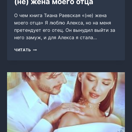
(не) жена моего отца
О чем книга Тиана Раевская «(не) жена
моего отца» Я люблю Алекса, но на меня
претендует его отец. Он вынудил выйти за
него замуж, и для Алекса я стала…
(НЕ)
ЧИТАТЬ
ЖЕНА
МОЕГО
ОТЦА