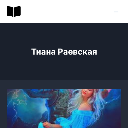
Перейти
BookToday.ru
к
содержимому
Тиана Раевская