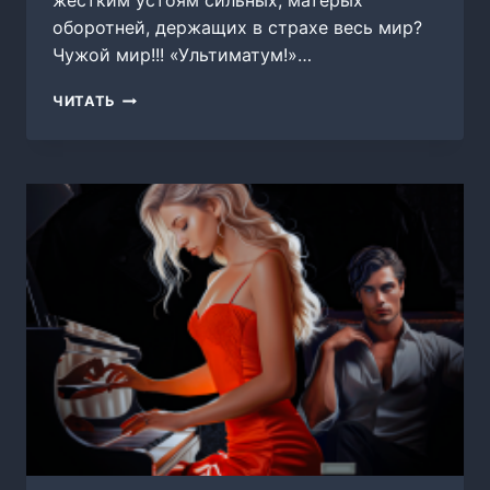
жёстким устоям сильных, матёрых
оборотней, держащих в страхе весь мир?
Чужой мир!!! «Ультиматум!»…
МЕДАЛЬОН
ЧИТАТЬ
ЛУНЫ
2.
ЛЮТАЯ