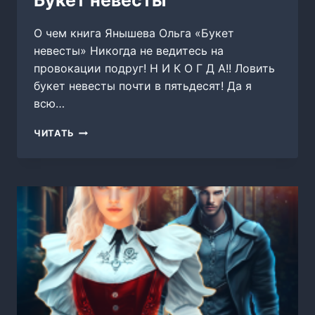
Букет невесты
О чем книга Янышева Ольга «Букет
невесты» Никогда не ведитесь на
провокации подруг! Н И К О Г Д А!! Ловить
букет невесты почти в пятьдесят! Да я
всю…
БУКЕТ
ЧИТАТЬ
НЕВЕСТЫ