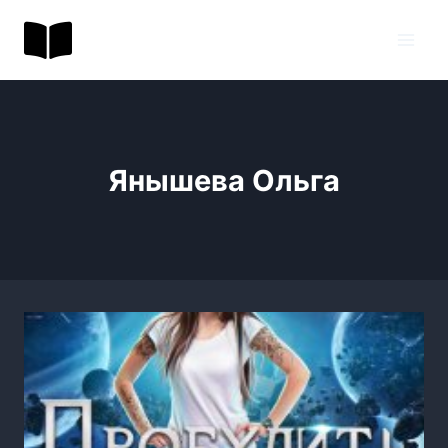
Перейти
BookToday.ru
к
содержимому
Янышева Ольга