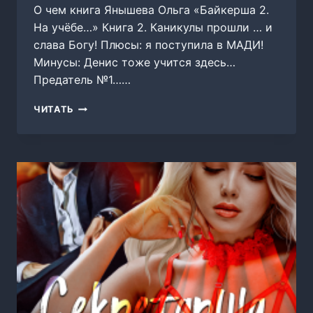
О чем книга Янышева Ольга «Байкерша 2.
На учёбе…» Книга 2. Каникулы прошли … и
слава Богу! Плюсы: я поступила в МАДИ!
Минусы: Денис тоже учится здесь…
Предатель №1……
БАЙКЕРША
ЧИТАТЬ
2.
НА
УЧЁБЕ…