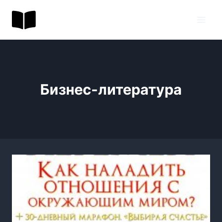
Перейти
BookToday.ru
к
содержимому
Бизнес-литература